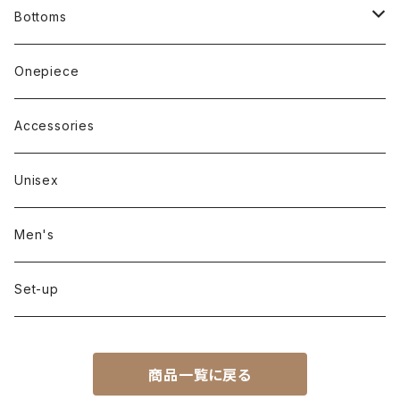
Short sleeve
Bottoms
Long sleeve
Pants
Onepiece
Sleeveless
Skirt
Accessories
Outer
Unisex
Men's
Set-up
商品一覧に戻る