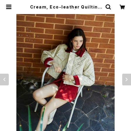
Cream, Eco-leather Quilting
Padded Jacket | kandini