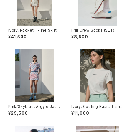
Ivory, Pocket H-line Skirt
Frill Crew Socks (SET)
¥41,500
¥8,500
Pink/Skyblue, Argyle Jacq
Ivory, Cooling Basic T-shir
uard Skirt
t
¥29,500
¥11,000