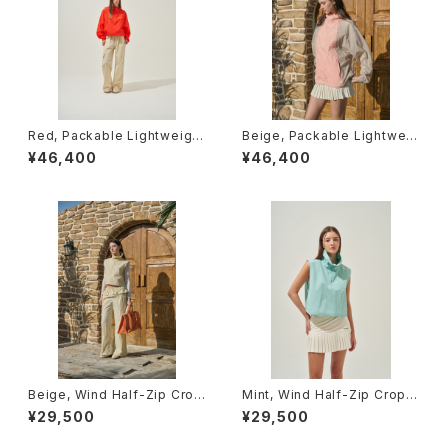
Red, Packable Lightweight
Beige, Packable Lightweig
Hood Windbreaker
ht Hood Windbreaker
¥46,400
¥46,400
Beige, Wind Half-Zip Crop
Mint, Wind Half-Zip Crop V
Vest
est
¥29,500
¥29,500