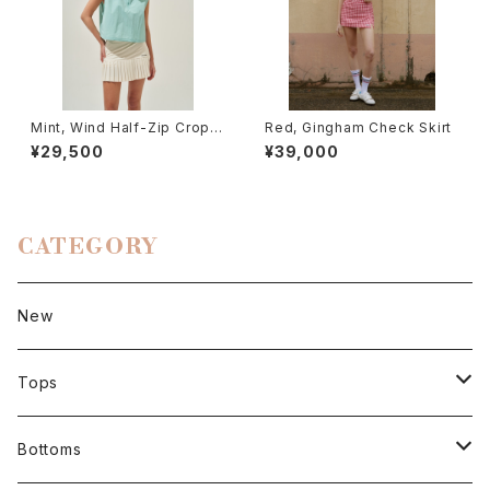
Mint, Wind Half-Zip Crop V
Red, Gingham Check Skirt
est
¥29,500
¥39,000
CATEGORY
New
Tops
Short sleeve
Bottoms