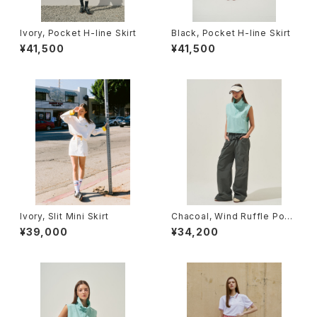
Ivory, Pocket H-line Skirt
Black, Pocket H-line Skirt
¥41,500
¥41,500
Ivory, Slit Mini Skirt
Chacoal, Wind Ruffle Pock
et Pants
¥39,000
¥34,200