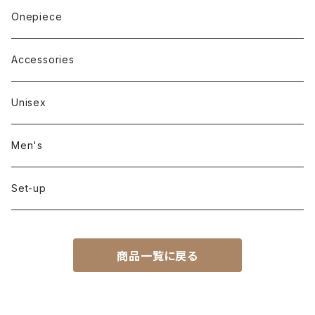
Long sleeve
Pants
Onepiece
Sleeveless
Skirt
Accessories
Outer
Unisex
Men's
Set-up
商品一覧に戻る