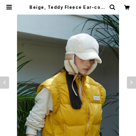
Beige, Teddy Fleece Ear-cove
red Ballcap | kandini