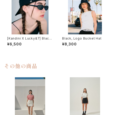
[Kandini X Lucky&7] Black,
Black, Logo Bucket Hat
Ballcap
¥6,500
¥8,300
その他の商品