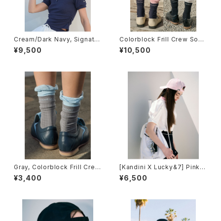
Cream/Dark Navy, Signatur
Colorblock Frill Crew Sock
e Visor Hat (Colorblock)
s (4pcs SET)
¥9,500
¥10,500
Gray, Colorblock Frill Crew
[Kandini X Lucky&7] Pink,
Socks
Ballcap
¥3,400
¥6,500