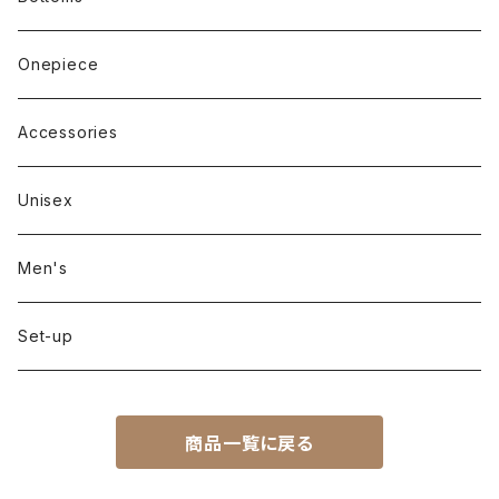
Long sleeve
Pants
Onepiece
Sleeveless
Skirt
Accessories
Outer
Unisex
Men's
Set-up
商品一覧に戻る