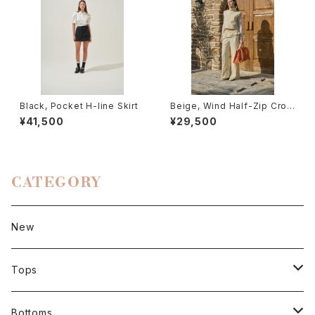
Black, Pocket H-line Skirt
Beige, Wind Half-Zip Crop
Vest
¥41,500
¥29,500
CATEGORY
New
Tops
Short sleeve
Bottoms