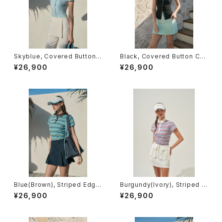
Skyblue, Covered Button
Black, Covered Button Car
Cardigan (short sleeve)
digan (short sleeve)
¥26,900
¥26,900
Blue(Brown), Striped Edge
Burgundy(Ivory), Striped E
Line Short Sleeve Polo
dgeLine Short Sleeve Polo
¥26,900
¥26,900