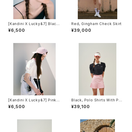
[Kandini X Lucky&7] Black,
Red, Gingham Check Skirt
Ballcap
¥6,500
¥39,000
[Kandini X Lucky&7] Pink,
Black, Polo Shirts With Puf
Ballcap
f Sleeve / Short (Light Ve
¥6,500
¥39,100
r.)