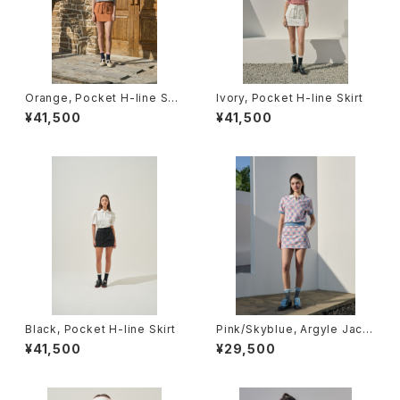
Orange, Pocket H-line Skir
Ivory, Pocket H-line Skirt
t
¥41,500
¥41,500
Black, Pocket H-line Skirt
Pink/Skyblue, Argyle Jacq
uard Skirt
¥41,500
¥29,500