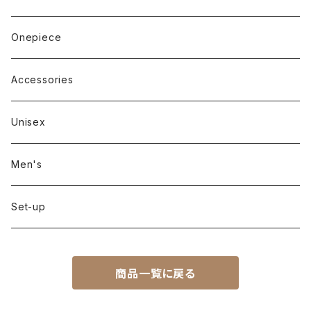
Long sleeve
Pants
Onepiece
Sleeveless
Skirt
Accessories
Outer
Unisex
Men's
Set-up
商品一覧に戻る