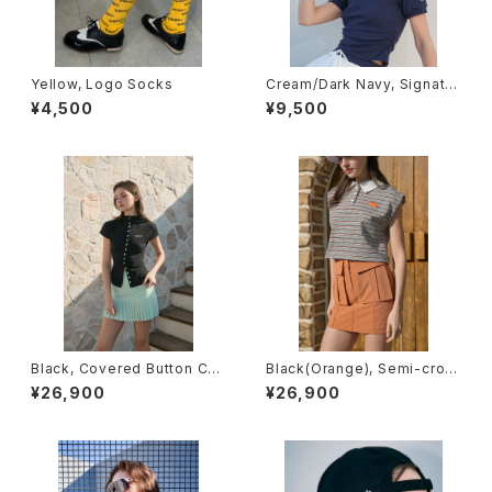
Yellow, Logo Socks
Cream/Dark Navy, Signatur
e Visor Hat (Colorblock)
¥4,500
¥9,500
Black, Covered Button Car
Black(Orange), Semi-crop
digan (short sleeve)
ped Sleeveless Polo
¥26,900
¥26,900