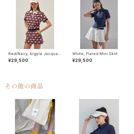
Red/Navy, Argyle Jacquar
White, Flared Mini Skirt
d Skirt
¥29,500
¥29,500
その他の商品