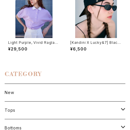
Light Purple, Vivid Raglan
[Kandini X Lucky&7] Black,
Polo
Ballcap
¥29,500
¥6,500
CATEGORY
New
Tops
Short sleeve
Bottoms