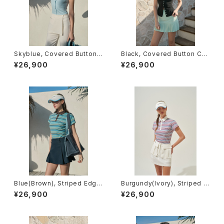
Skyblue, Covered Button
Black, Covered Button Car
Cardigan (short sleeve)
digan (short sleeve)
¥26,900
¥26,900
Blue(Brown), Striped Edge
Burgundy(Ivory), Striped E
Line Short Sleeve Polo
dgeLine Short Sleeve Polo
¥26,900
¥26,900