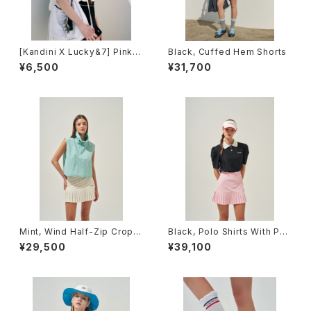
[Kandini X Lucky&7] Pink,
Black, Cuffed Hem Shorts
Ballcap
¥6,500
¥31,700
Mint, Wind Half-Zip Crop V
Black, Polo Shirts With Puf
est
f Sleeve / Short (Light Ve
¥29,500
¥39,100
r.)