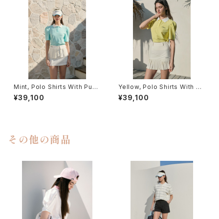
Mint, Polo Shirts With Puff
Yellow, Polo Shirts With Pu
Sleeve / Short (Light Ver.)
ff Sleeve / Short (Light Ve
¥39,100
¥39,100
r.)
その他の商品