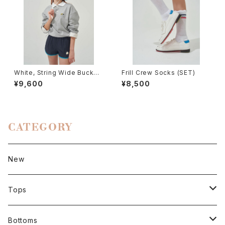
White, String Wide Bucket
Frill Crew Socks (SET)
Hat
¥9,600
¥8,500
CATEGORY
New
Tops
Short sleeve
Bottoms