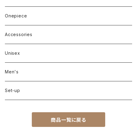
Long sleeve
Pants
Onepiece
Sleeveless
Skirt
Accessories
Outer
Unisex
Men's
Set-up
商品一覧に戻る