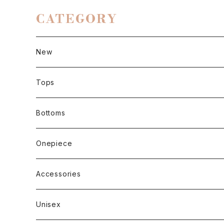
CATEGORY
New
Tops
Short sleeve
Bottoms
Long sleeve
Pants
Onepiece
Sleeveless
Skirt
Accessories
Outer
Unisex