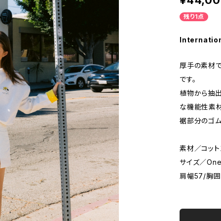
¥44,0
残り1点
Internatio
厚手の素材で
です。
植物から抽出
な機能性素材
裾部分のゴム
素材／コット
サイズ／One 
肩幅57/胸囲