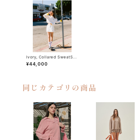
Ivory, Collared SweatShir
t With String (Printing)
¥44,000
同じカテゴリの商品