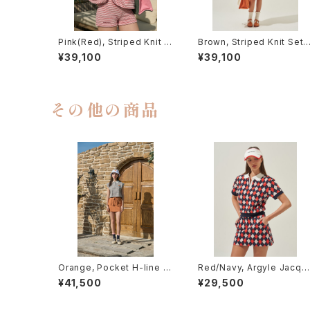
Pink(Red), Striped Knit S
Brown, Striped Knit Set-
et-up
up
¥39,100
¥39,100
その他の商品
Orange, Pocket H-line S
Red/Navy, Argyle Jacqu
kirt
rd Skirt
¥41,500
¥29,500