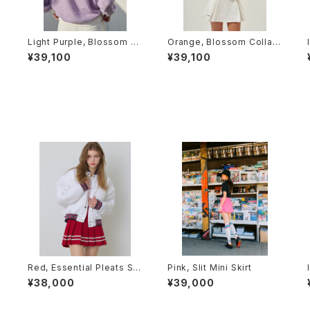
Light Purple, Blossom C
Orange, Blossom Collar
ollar Knit
Knit
¥39,100
¥39,100
a
Red, Essential Pleats Ski
Pink, Slit Mini Skirt
rt
¥38,000
¥39,000