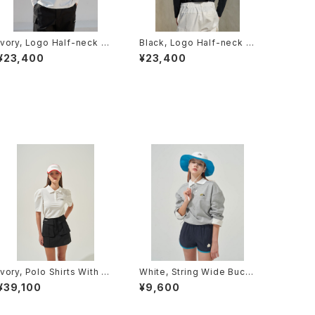
Ivory, Logo Half-neck T-
Black, Logo Half-neck T
Shirt (Unisex)
-Shirt (Unisex)
¥23,400
¥23,400
Ivory, Polo Shirts With Pu
White, String Wide Buck
ff Sleeve / Short (Light V
et Hat
¥39,100
¥9,600
er.)