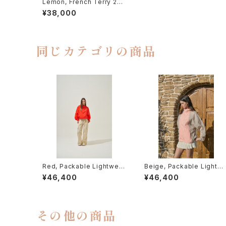
Lemon, French Terry 2-
Way Zip-Up
¥38,000
同じカテゴリの商品
Red, Packable Lightweig
Beige, Packable Lightw
ht Hood Windbreaker
ight Hood Windbreaker
¥46,400
¥46,400
その他の商品