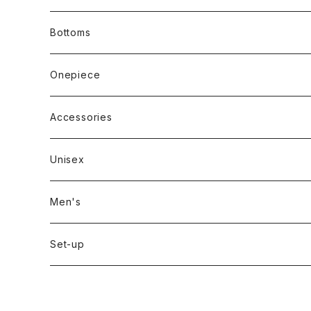
Short sleeve
Bottoms
Long sleeve
Pants
Onepiece
Sleeveless
Skirt
Accessories
Outer
Unisex
Men's
Set-up