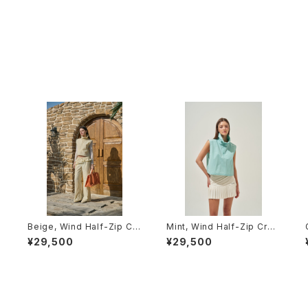
e
Beige, Wind Half-Zip Cr
Mint, Wind Half-Zip Crop
op Vest
Vest
¥29,500
¥29,500