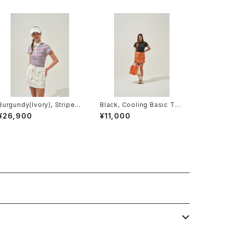
Burgundy(Ivory), Striped
Black, Cooling Basic T-s
EdgeLine Short Sleeve P
hirt
¥26,900
¥11,000
olo