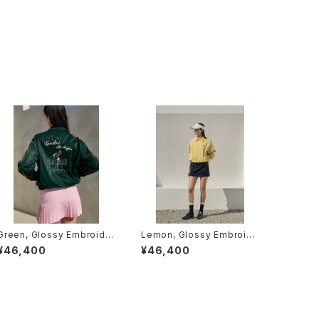
Green, Glossy Embroider
Lemon, Glossy Embroide
ed Zip Jacket
red Zip Jacket
¥46,400
¥46,400