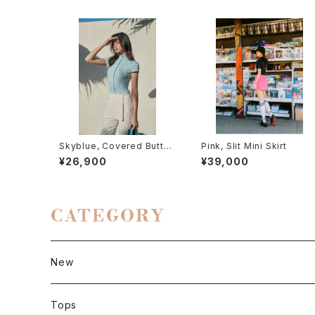
Skyblue, Covered Button
Pink, Slit Mini Skirt
Cardigan (short sleeve)
¥26,900
¥39,000
CATEGORY
New
Tops