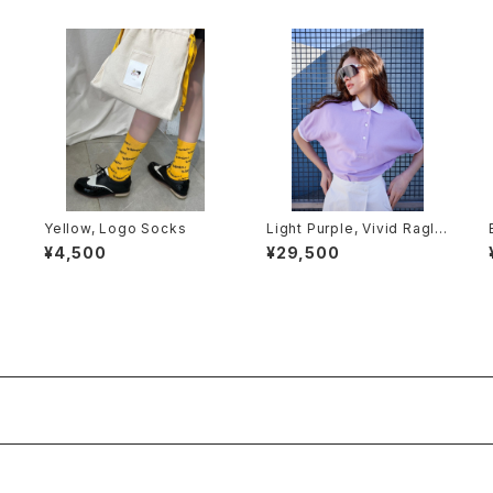
Yellow, Logo Socks
Light Purple, Vivid Ragla
n Polo
¥4,500
¥29,500