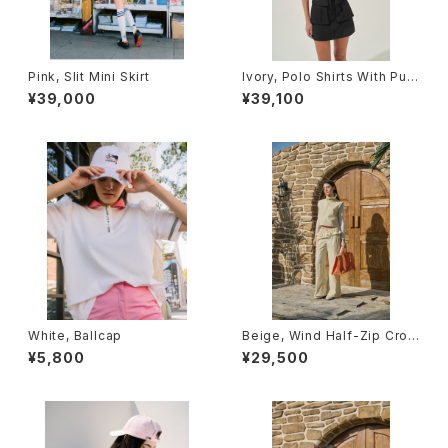
Pink, Slit Mini Skirt
Ivory, Polo Shirts With Puff
Sleeve / Short (Light Ver.)
¥39,000
¥39,100
White, Ballcap
Beige, Wind Half-Zip Crop
Vest
¥5,800
¥29,500