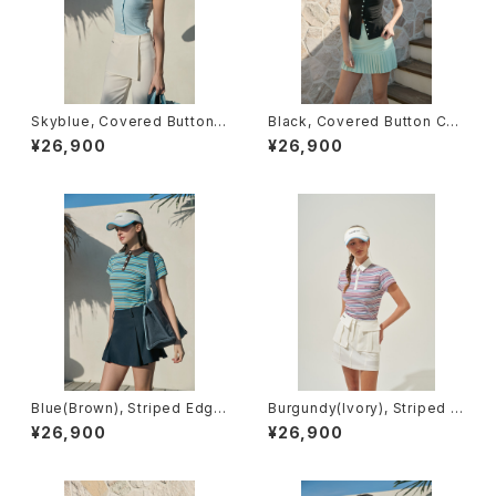
Skyblue, Covered Button
Black, Covered Button Car
Cardigan (short sleeve)
digan (short sleeve)
¥26,900
¥26,900
Blue(Brown), Striped Edge
Burgundy(Ivory), Striped E
Line Short Sleeve Polo
dgeLine Short Sleeve Polo
¥26,900
¥26,900