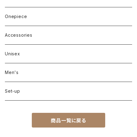
Long sleeve
Pants
Onepiece
Sleeveless
Skirt
Accessories
Outer
Unisex
Men's
Set-up
商品一覧に戻る