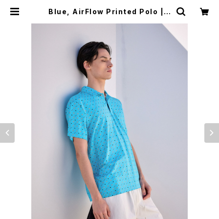
Blue, AirFlow Printed Polo | k
andini