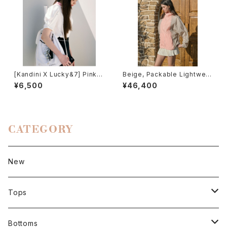
[Kandini X Lucky&7] Pink,
Beige, Packable Lightweig
Ballcap
ht Hood Windbreaker
¥6,500
¥46,400
CATEGORY
New
Tops
Short sleeve
Bottoms